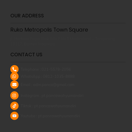
OUR ADDRESS
Ruko Metropolis Town Square
Jl. Hartono Raya, Blok GG-2 No.5 Modernland – Tangerang
15117, Banten Indonesia
CONTACT US
Telephone : 021-5578-2056
WhatsApp : 0812-1035-8888
Email : adm.panca@gmail.com
Instagram : pt.pancawahyumandiri
Tiktok : pt.pancawahyumandiri
Youtube : pt.pancawahyumandiri