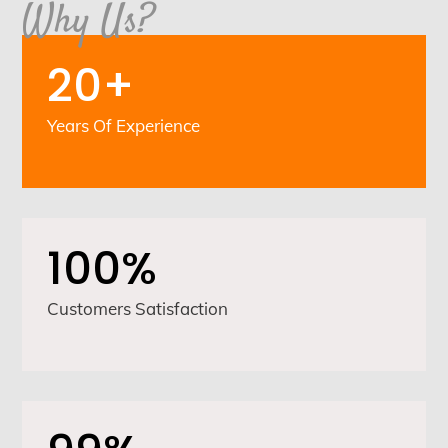
Why Us?
20+
Years Of Experience
100%
Customers Satisfaction