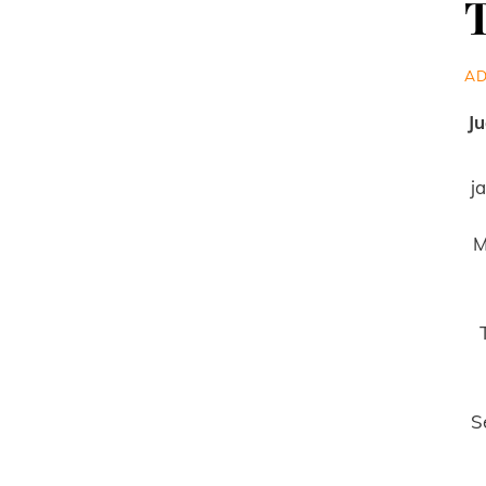
T
A
Ju
j
M
S