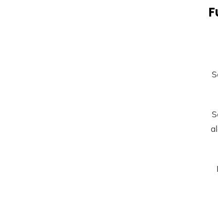
F
S
S
al