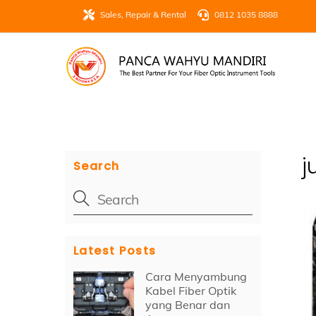
Skip
Sales, Repair & Rental
0812 1035 8888
to
content
j
Search
Latest Posts
Cara Menyambung
Kabel Fiber Optik
yang Benar dan