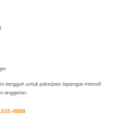
l
ger
n tangguh untuk pekerjaan lapangan intensif
an anggaran.
1035-8888