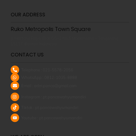
OUR ADDRESS
Ruko Metropolis Town Square
Jl. Hartono Raya, Blok GG-2 No.5 Modernland – Tangerang
15117, Banten Indonesia
CONTACT US
Telephone : 021-5578-2056
WhatsApp : 0812-1035-8888
Email : adm.panca@gmail.com
Instagram : pt.pancawahyumandiri
Tiktok : pt.pancawahyumandiri
Youtube : pt.pancawahyumandiri