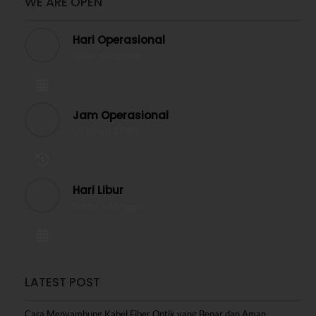
WE ARE OPEN
Hari Operasional
Senin s/d Jum’at
Jam Operasional
09.00 s/d 17.00
Hari Libur
Sabtu & Minggu
LATEST POST
Cara Menyambung Kabel Fiber Optik yang Benar dan Aman