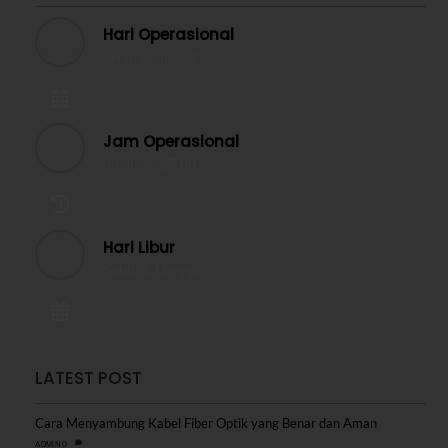
Hari Operasional
Senin s/d Jum’at
Jam Operasional
09.00 s/d 17.00
Hari Libur
Sabtu & Minggu
LATEST POST
Cara Menyambung Kabel Fiber Optik yang Benar dan Aman
0
ADMIN