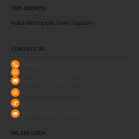
OUR ADDRESS
Ruko Metropolis Town Square
Jl. Hartono Raya, Blok GG-2 No.5 Modernland – Tangerang
15117, Banten Indonesia
CONTACT US
Telephone : 021-5578-2056
WhatsApp : 0812-1035-8888
Email : adm.panca@gmail.com
Instagram : pt.pancawahyumandiri
Tiktok : pt.pancawahyumandiri
Youtube : pt.pancawahyumandiri
WE ARE OPEN