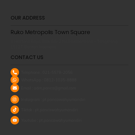
OUR ADDRESS
Ruko Metropolis Town Square
Jl. Hartono Raya, Blok GG-2 No.5 Modernland – Tangerang
15117, Banten Indonesia
CONTACT US
Telephone : 021-5578-2056
WhatsApp : 0812-1035-8888
Email : adm.panca@gmail.com
Instagram : pt.pancawahyumandiri
Tiktok : pt.pancawahyumandiri
Youtube : pt.pancawahyumandiri