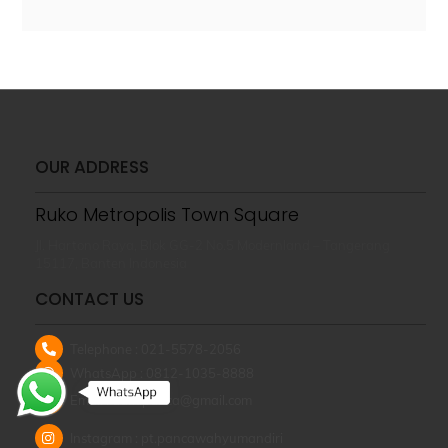
OUR ADDRESS
Ruko Metropolis Town Square
Jl. Hartono Raya, Blok GG-2 No.5 Modernland – Tangerang
15117, Banten Indonesia
CONTACT US
Telephone : 021-5578-2056
WhatsApp : 0812-1035-8888
Email : adm.panca@gmail.com
Instagram : pt.pancawahyumandiri