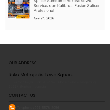
Splicer Sumitomo Bekasi: Sewa,
Service, dan Kalibrasi Fusion Splicer
Profesional
Juni 24, 2026
OUR ADDRESS
Ruko Metropolis Town Square
Jl. Hartono Raya, Blok GG-2 No.5 Modernland – Tangerang
15117, Banten Indonesia
CONTACT US
Telephone : 021-5578-2056