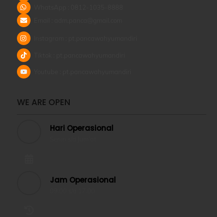
WhatsApp : 0812-1035-8888
Email : adm.panca@gmail.com
Instagram : pt.pancawahyumandiri
Tiktok : pt.pancawahyumandiri
Youtube : pt.pancawahyumandiri
WE ARE OPEN
Hari Operasional
Senin s/d Jum’at
Jam Operasional
09.00 s/d 17.00