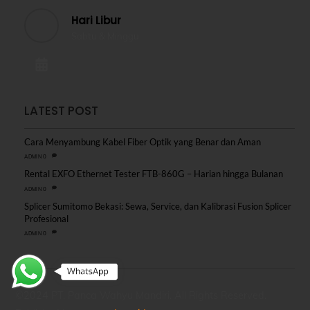
Hari Libur
Sabtu & Minggu
LATEST POST
Cara Menyambung Kabel Fiber Optik yang Benar dan Aman
0
ADMIN
Rental EXFO Ethernet Tester FTB-860G – Harian hingga Bulanan
0
ADMIN
Splicer Sumitomo Bekasi: Sewa, Service, dan Kalibrasi Fusion Splicer
Profesional
0
ADMIN
©2024 PT. Panca Wahyu Mandiri. All Rights Reserved.