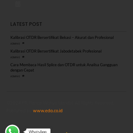
LATEST POST
Kalibrasi OTDR Bersertifikat Bekasi – Akurat dan Profesional
0
ADMIN
Kalibrasi OTDR Bersertifikat Jabodetabek Profesional
0
ADMIN
Cara Membaca Hasil Splice dan OTDR untuk Analisa Gangguan
dengan Cepat
0
ADMIN
©2024 PT. Panca Wahyu Mandiri. All Rights Reserved.
Published by
www.eda.co.id