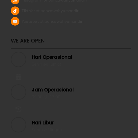
Instagram : pt.pancawahyumandiri
Tiktok : pt.pancawahyumandiri
Youtube : pt.pancawahyumandiri
WE ARE OPEN
Hari Operasional
Senin s/d Jum’at
Jam Operasional
09.00 s/d 17.00
Hari Libur
Sabtu & Minggu