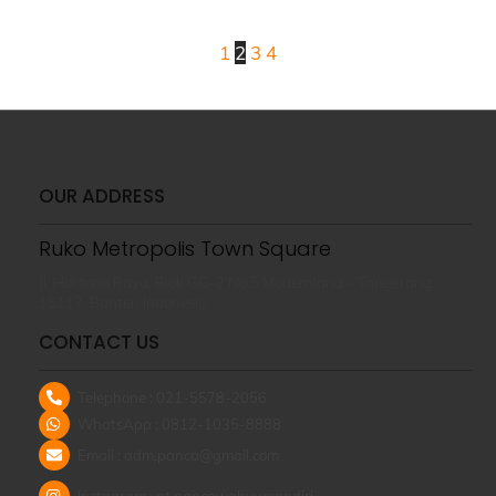
1
2
3
4
OUR ADDRESS
Ruko Metropolis Town Square
Jl. Hartono Raya, Blok GG-2 No.5 Modernland – Tangerang
15117, Banten Indonesia
CONTACT US
Telephone : 021-5578-2056
WhatsApp : 0812-1035-8888
Email : adm.panca@gmail.com