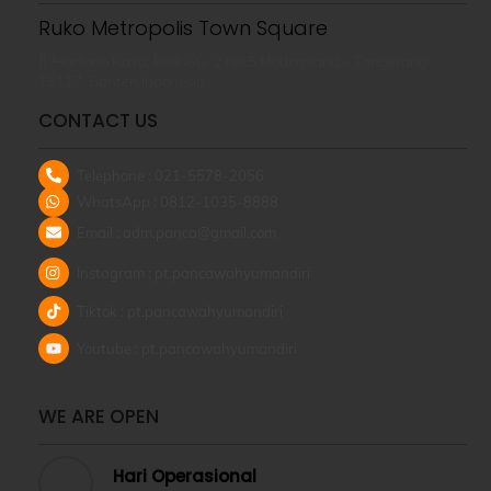
Ruko Metropolis Town Square
Jl. Hartono Raya, Blok GG-2 No.5 Modernland – Tangerang
15117, Banten Indonesia
CONTACT US
Telephone : 021-5578-2056
WhatsApp : 0812-1035-8888
Email : adm.panca@gmail.com
Instagram : pt.pancawahyumandiri
Tiktok : pt.pancawahyumandiri
Youtube : pt.pancawahyumandiri
WE ARE OPEN
Hari Operasional