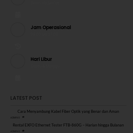
Senin s/d Jum’at
Jam Operasional
09.00 s/d 17.00
Hari Libur
Sabtu & Minggu
LATEST POST
Cara Menyambung Kabel Fiber Optik yang Benar dan Aman
0
ADMIN
Rental EXFO Ethernet Tester FTB-860G – Harian hingga Bulanan
0
ADMIN