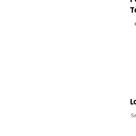
T
L
S