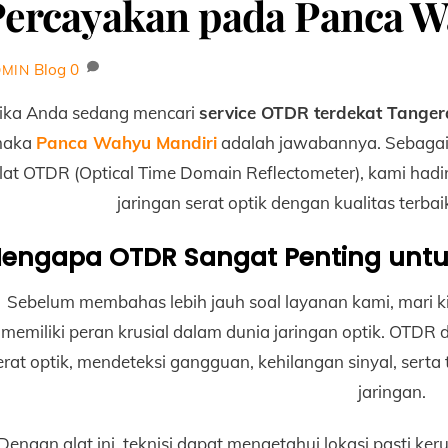
Percayakan pada Panca W
Blog
0
DMIN
Jika Anda sedang mencari
service OTDR terdekat Tange
maka
Panca Wahyu Mandiri
adalah jawabannya. Sebagai
lat OTDR (Optical Time Domain Reflectometer), kami had
jaringan serat optik dengan kualitas terba
engapa OTDR Sangat Penting untu
Sebelum membahas lebih jauh soal layanan kami, mari 
memiliki peran krusial dalam dunia jaringan optik. OTDR
erat optik, mendeteksi gangguan, kehilangan sinyal, serta
jaringan.
Dengan alat ini, teknisi dapat mengetahui lokasi pasti ke