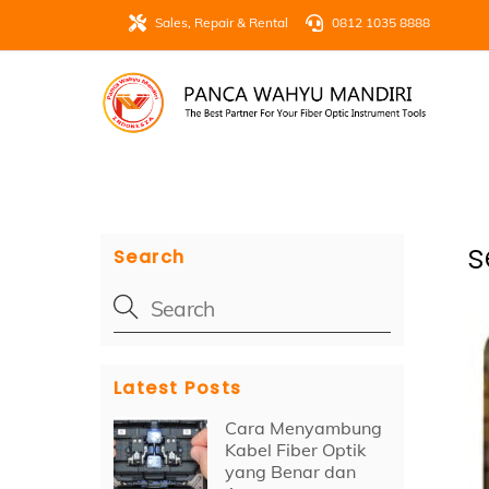
Skip
Sales, Repair & Rental
0812 1035 8888
to
content
s
Search
Latest Posts
Cara Menyambung
Kabel Fiber Optik
yang Benar dan